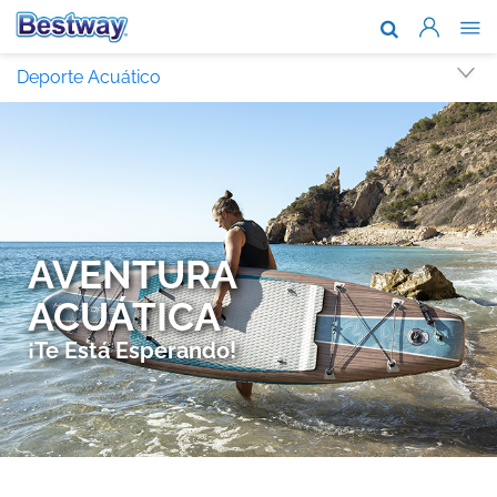
Acerca de n
Deporte Acuático
Marcas y te
Soporte
Dónde comp
Noticias
Trabaja con