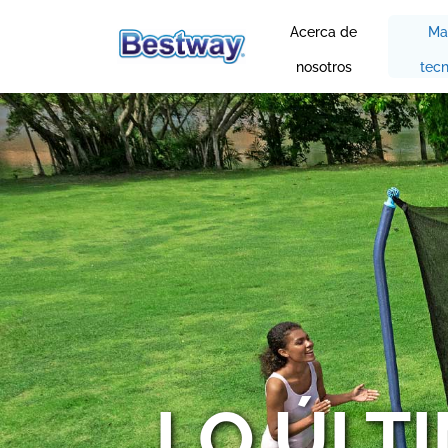
Acerca de
Ma
nosotros
tecn